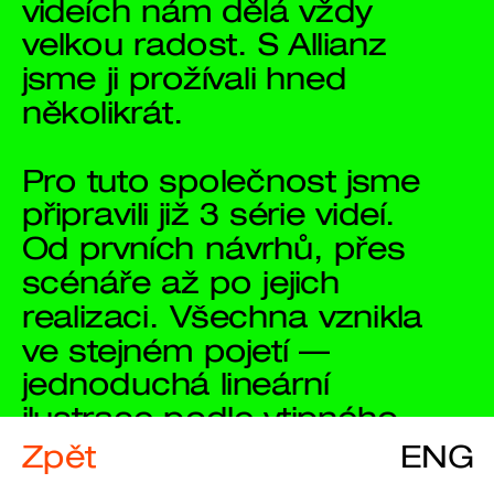
videích nám dělá vždy 
velkou radost. S Allianz 
jsme ji prožívali hned 
několikrát.
Pro tuto společnost jsme 
připravili již 3 série videí. 
Od prvních návrhů, přes 
scénáře až po jejich 
realizaci. Všechna vznikla 
ve stejném pojetí — 
jednoduchá lineární 
ilustrace podle vtipného 
scénáře s netradičním 
Zpět
ENG
příběhem, zvukové efekty 