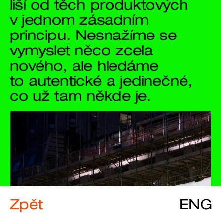
liší od těch produktových 
v jednom zásadním 
principu. Nesnažíme se 
vymyslet něco zcela 
nového, ale hledáme 
to autentické a jedinečné, 
co už tam někde je. 
Zpět
ENG