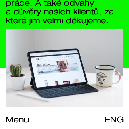
práce. A také odvahy 
a důvěry našich klientů, za 
které jim velmi děkujeme.
XO BEAUTY
Menu
ENG