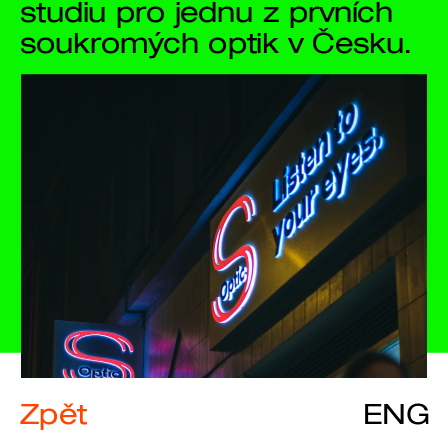
studiu pro jednu z prvních 
soukromých optik v Česku. 
Zpět
ENG