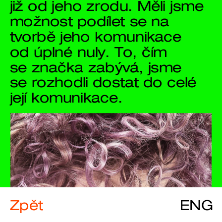
již od jeho zrodu. 
Měli jsme 
možnost podílet se na 
tvorbě jeho komunikace 
od úplné nuly. To, čím 
se značka zabývá, jsme 
se rozhodli dostat do celé 
její komunikace.
Zpět
ENG