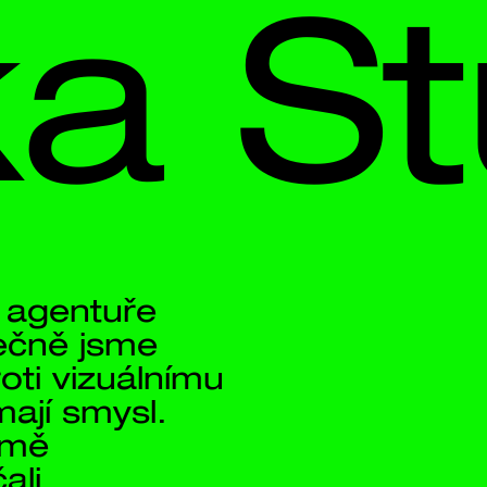
 
Stud
 
 
nímu 
 