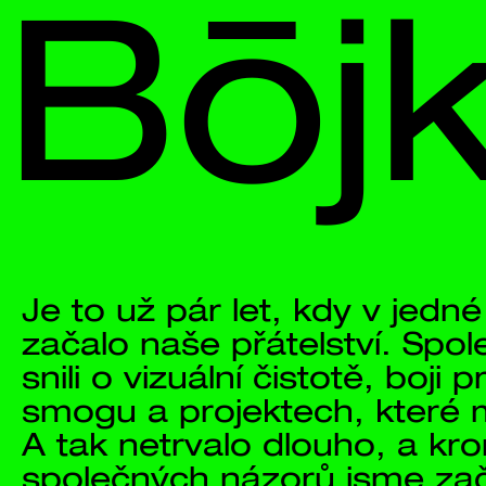
Bōjka
Je to už pár let, kdy v jedné agentuře
začalo naše přátelství. Společně jsme
snili o vizuální čistotě, boji proti vizuál
smogu a projektech, které mají smysl.
A tak netrvalo dlouho, a kromě 
společných názorů jsme začali 
formovat i společné studio.